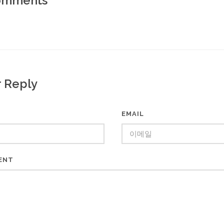
mments
r Reply
EMAIL
ENT