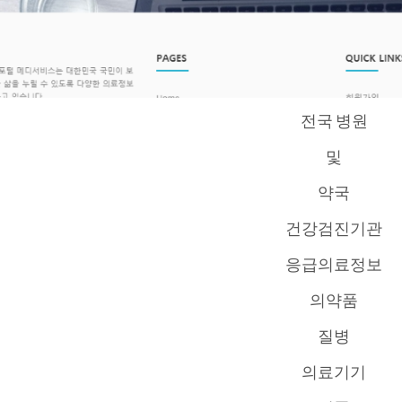
전국 병원
및
약국
건강검진기관
응급의료정보
의약품
질병
의료기기