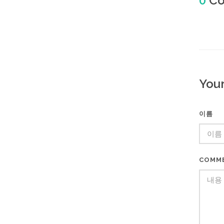
0
Co
You
이름
COMM